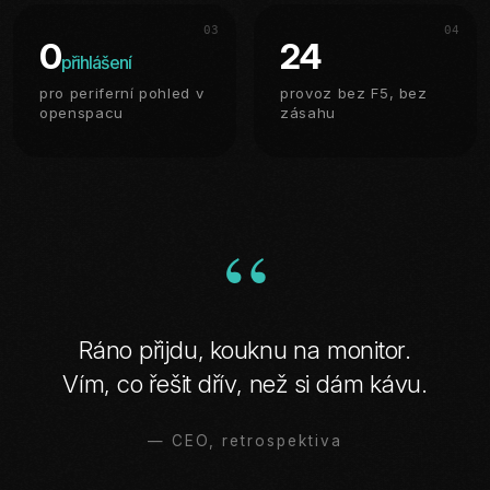
03
04
0
24
přihlášení
pro periferní pohled v
provoz bez F5, bez
openspacu
zásahu
“
Ráno přijdu, kouknu na monitor.
Vím, co řešit dřív, než si dám kávu.
— CEO, retrospektiva