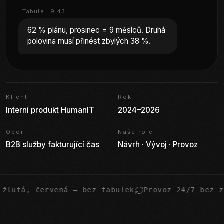
Tabule · 9:43
62 % plánu, prosinec = 9 měsíců. Druhá
polovina musí přinést zbylých 38 %.
Klient
Rok
Interní produkt HumanIT
2024–2026
Obor
Naše role
B2B služby fakturující čas
Návrh · Vývoj · Provoz
ná — bez tabulek
Provoz 24/7 bez zásahu
Napoj