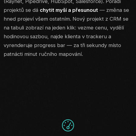
(Raynet, Pipedrive, HubSpot, Salesforce). Pořadí
projektů se dá
chytit myší a přesunout
— změna se
hned projeví všem ostatním. Nový projekt z CRM se
na tabuli zobrazí na jeden klik: vezme cenu, vydělí
hodinovou sazbou, najde klienta v trackeru a
vyrenderuje progress bar — za tři sekundy místo
patnácti minut ručního mapování.