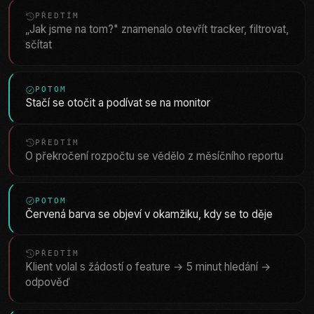
PŘEDTÍM
„Jak jsme na tom?" znamenalo otevřít tracker, filtrovat,
sčítat
POTOM
Stačí se otočit a podívat se na monitor
PŘEDTÍM
O překročení rozpočtu se vědělo z měsíčního reportu
POTOM
Červená barva se objeví v okamžiku, kdy se to děje
PŘEDTÍM
Klient volal s žádostí o feature → 5 minut hledání →
odpověď