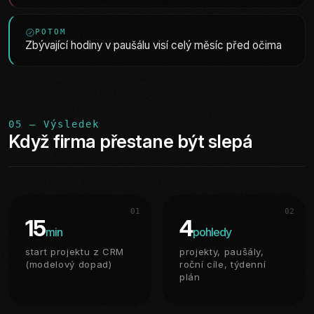
POTOM
Zbývající hodiny v paušálu visí celý měsíc před očima
05 — Výsledek
Když firma přestane být slepá
01
02
15
4
min
pohledy
start projektu z CRM
projekty, paušály,
(modelový dopad)
roční cíle, týdenní
plán