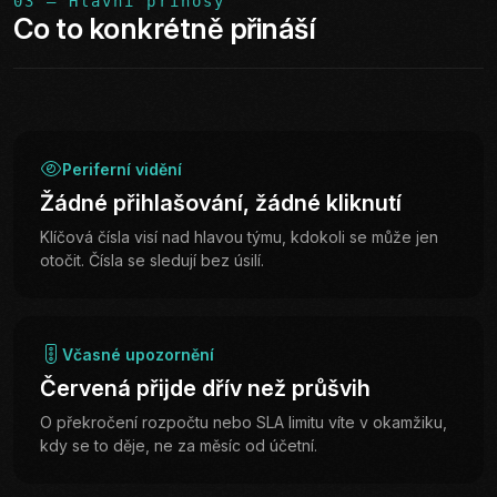
03 — Hlavní přínosy
Co to konkrétně přináší
Periferní vidění
Žádné přihlašování, žádné kliknutí
Klíčová čísla visí nad hlavou týmu, kdokoli se může jen
otočit. Čísla se sledují bez úsilí.
Včasné upozornění
Červená přijde dřív než průšvih
O překročení rozpočtu nebo SLA limitu víte v okamžiku,
kdy se to děje, ne za měsíc od účetní.