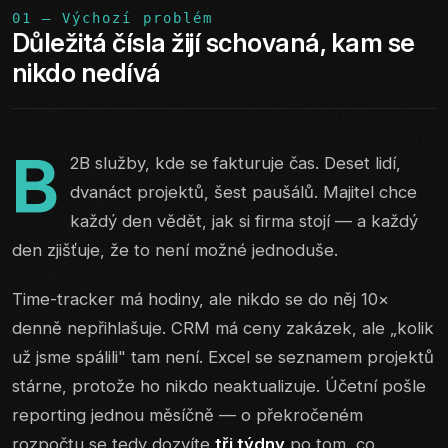
01 — Výchozí problém
Důležitá čísla žijí schovaná, kam se
nikdo nedívá
B
2B služby, kde se fakturuje čas. Deset lidí,
dvanáct projektů, šest paušálů. Majitel chce
každý den vědět, jak si firma stojí — a každý
den zjišťuje, že to není možné jednoduše.
Time-tracker má hodiny, ale nikdo se do něj 10×
denně nepřihlašuje. CRM má ceny zakázek, ale „kolik
už jsme spálili" tam není. Excel se seznamem projektů
stárne, protože ho nikdo neaktualizuje. Účetní pošle
reporting jednou měsíčně — o překročeném
rozpočtu se tedy dozvíte
tři týdny
po tom, co