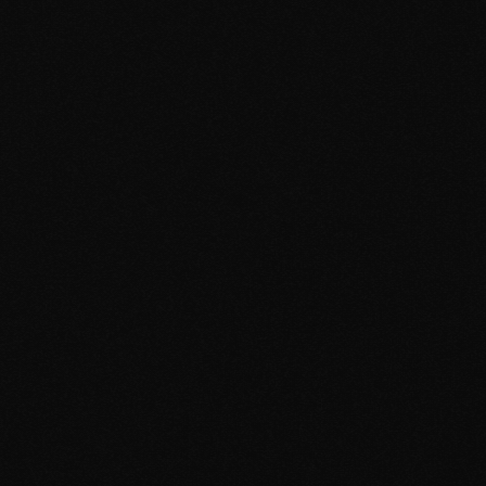
Odeslat zprávu
Odpovídáme do 24 hodin.