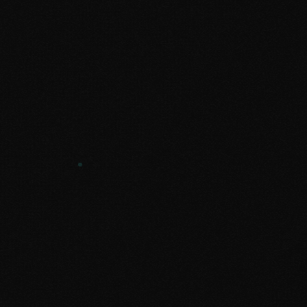
info@humanit.cz
Odpovídáme do 24 hodin
+420 730 963 088
Žitná 1495/19, 621 00 Brno‑Řečkovice a
Mokrá Hora
Pobočka
IČO 17758114