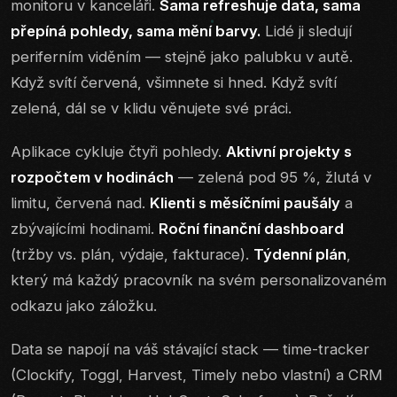
monitoru v kanceláři.
Sama refreshuje data, sama
přepíná pohledy, sama mění barvy.
Lidé ji sledují
periferním viděním — stejně jako palubku v autě.
Když svítí červená, všimnete si hned. Když svítí
zelená, dál se v klidu věnujete své práci.
Aplikace cykluje čtyři pohledy.
Aktivní projekty s
rozpočtem v hodinách
— zelená pod 95 %, žlutá v
limitu, červená nad.
Klienti s měsíčními paušály
a
zbývajícími hodinami.
Roční finanční dashboard
(tržby vs. plán, výdaje, fakturace).
Týdenní plán
,
který má každý pracovník na svém personalizovaném
odkazu jako záložku.
Data se napojí na váš stávající stack — time-tracker
(Clockify, Toggl, Harvest, Timely nebo vlastní) a CRM