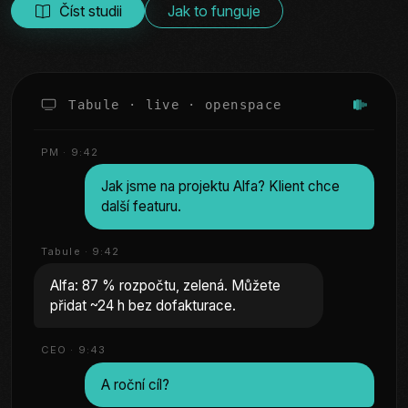
Číst studii
Jak to funguje
Tabule · live · openspace
PM · 9:42
Jak jsme na projektu Alfa? Klient chce
další featuru.
Tabule · 9:42
Alfa: 87 % rozpočtu, zelená. Můžete
přidat ~24 h bez dofakturace.
CEO · 9:43
A roční cíl?